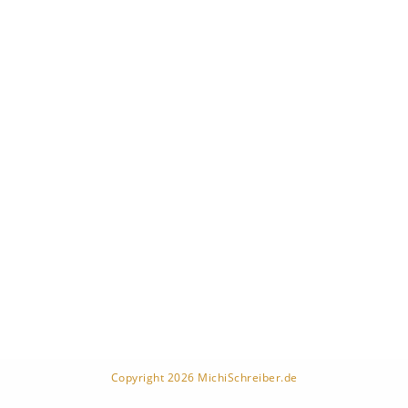
Copyright 2026 MichiSchreiber.de
Umsetzung:
EntwicklerS.de